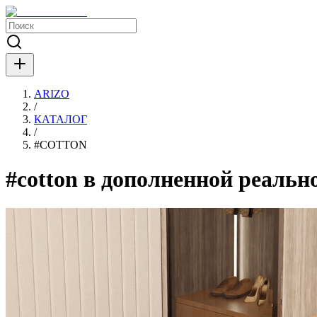
ARIZO
/
КАТАЛОГ
/
#
COTTON
#cotton в дополненной реальн