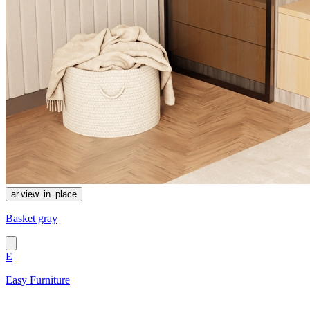
ar.view_in_place
Basket gray
E
Easy Furniture