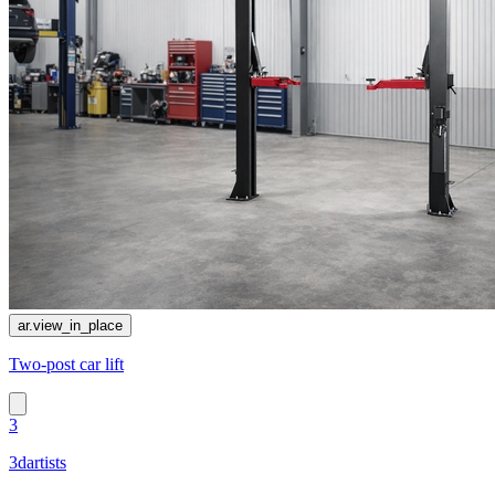
ar.view_in_place
Two-post car lift
3
3dartists