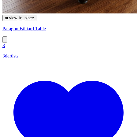
ar.view_in_place
Paragon Billiard Table
3
3dartists