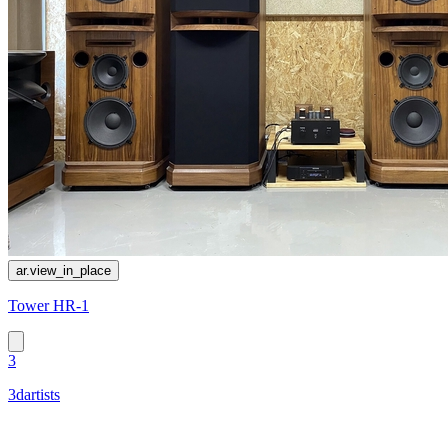
ar.view_in_place
Tower HR-1
3
3dartists