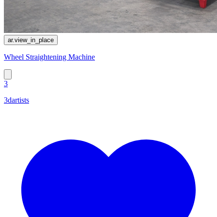
ar.view_in_place
Wheel Straightening Machine
3
3dartists