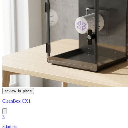
ar.view_in_place
CleanBox CX1
3
3dartists