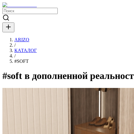
ARIZO
/
КАТАЛОГ
/
#
SOFT
#soft в дополненной реальнос