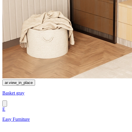
ar.view_in_place
Basket gray
E
Easy Furniture