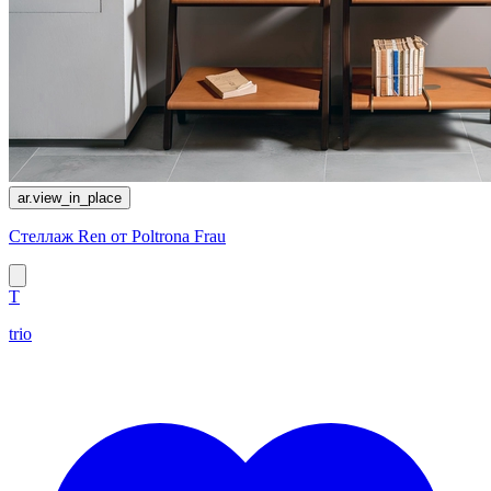
ar.view_in_place
Стеллаж Ren от Poltrona Frau
T
trio