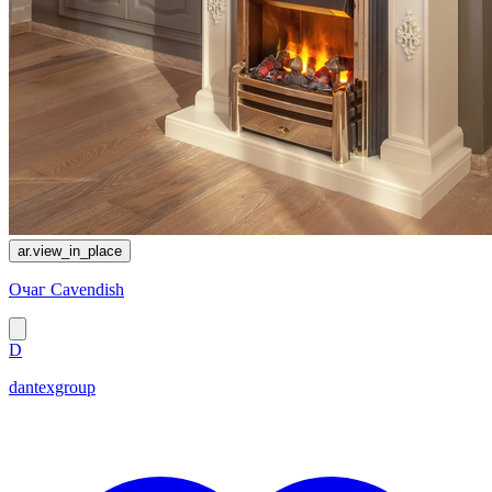
ar.view_in_place
Очаг Cavendish
D
dantexgroup