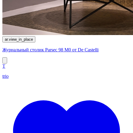
ar.view_in_place
Журнальный столик Parsec 98 M0 от De Castelli
T
trio