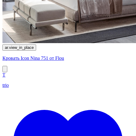
ar.view_in_place
Кровать Icon Nina 751 от Flou
T
trio