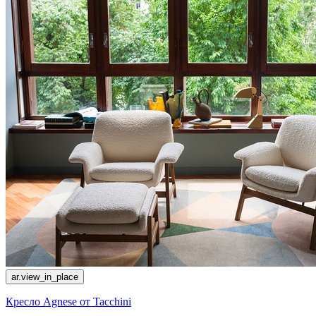
ar.view_in_place
Кресло Agnese от Tacchini