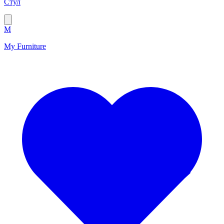
Стул
M
My Furniture