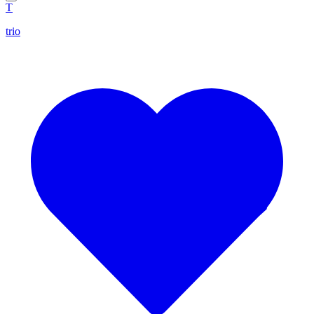
T
trio