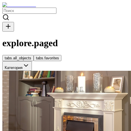
explore.paged
tabs.all_objects
tabs.favorites
Категория