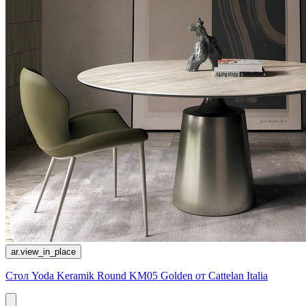
ar.view_in_place
Стол Yoda Keramik Round KM05 Golden от Cattelan Italia