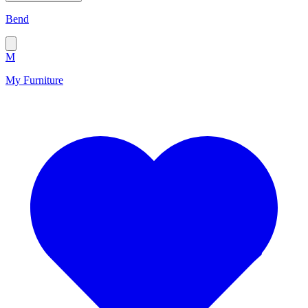
Bend
M
My Furniture