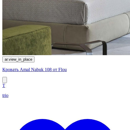
ar.view_in_place
Кровать Amal Nabuk 108 от Flou
T
trio