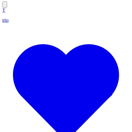
T
trio