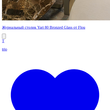
Журнальный столик Yari 80 Bronzed Glass от Flou
T
trio