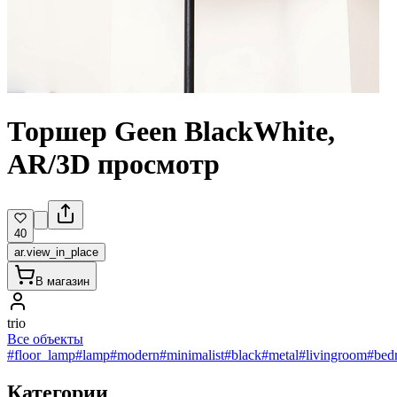
Торшер Geen BlackWhite,
AR/3D просмотр
40
ar.view_in_place
В магазин
trio
Все объекты
#floor_lamp
#lamp
#modern
#minimalist
#black
#metal
#livingroom
#bed
Категории