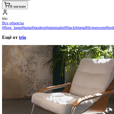
В магазин
trio
Все объекты
#floor_lamp
#lamp
#modern
#minimalist
#black
#metal
#livingroom
#bed
Ещё от
trio