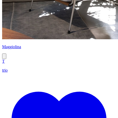
Maggiolina
T
trio