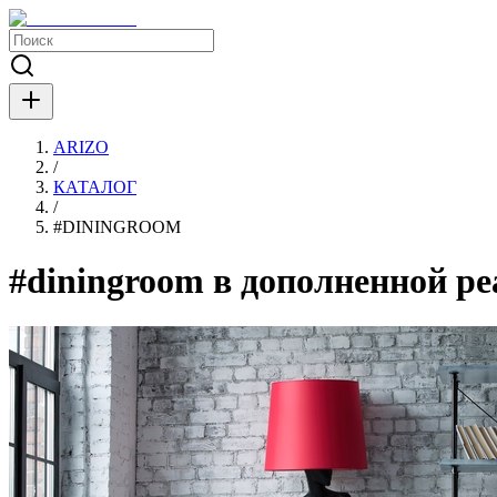
ARIZO
/
КАТАЛОГ
/
#
DININGROOM
#diningroom в дополненной р