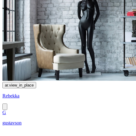
ar.view_in_place
Rebekka
G
gustavson