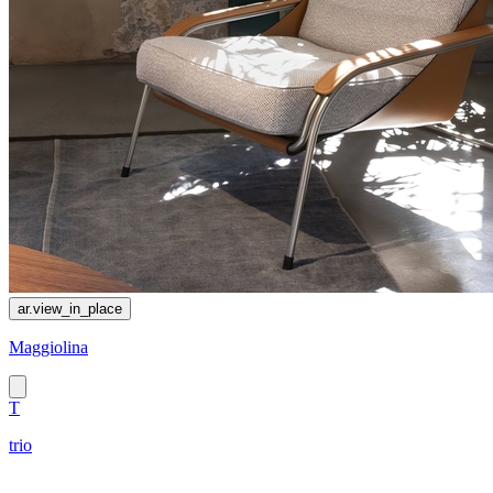
ar.view_in_place
Maggiolina
T
trio