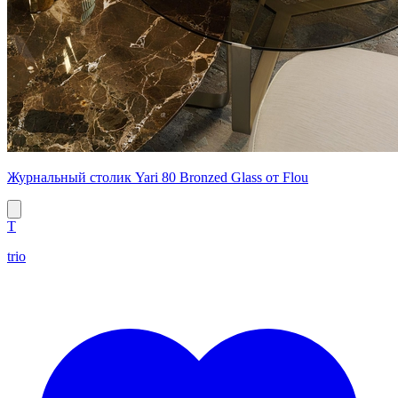
Журнальный столик Yari 80 Bronzed Glass от Flou
T
trio