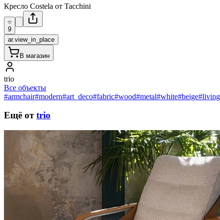
Кресло Costela от Tacchini
9
ar.view_in_place
В магазин
trio
Все объекты
#armchair
#modern
#art_deco
#fabric
#wood
#metal
#white
#beige
#livin
Ещё от
trio