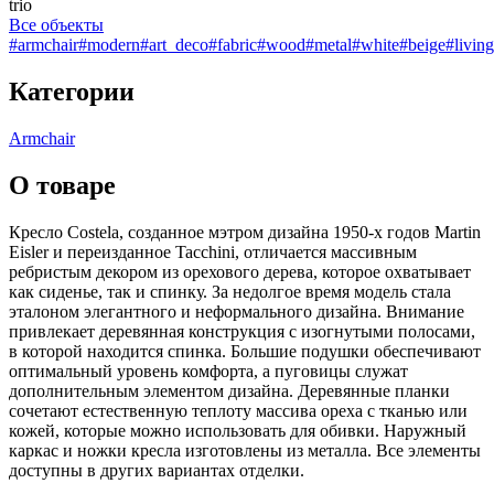
trio
Все объекты
#armchair
#modern
#art_deco
#fabric
#wood
#metal
#white
#beige
#livin
Категории
Armchair
О товаре
Кресло Costela, созданное мэтром дизайна 1950-х годов Martin
Eisler и переизданное Tacchini, отличается массивным
ребристым декором из орехового дерева, которое охватывает
как сиденье, так и спинку. За недолгое время модель стала
эталоном элегантного и неформального дизайна. Внимание
привлекает деревянная конструкция с изогнутыми полосами,
в которой находится спинка. Большие подушки обеспечивают
оптимальный уровень комфорта, а пуговицы служат
дополнительным элементом дизайна. Деревянные планки
сочетают естественную теплоту массива ореха с тканью или
кожей, которые можно использовать для обивки. Наружный
каркас и ножки кресла изготовлены из металла. Все элементы
доступны в других вариантах отделки.