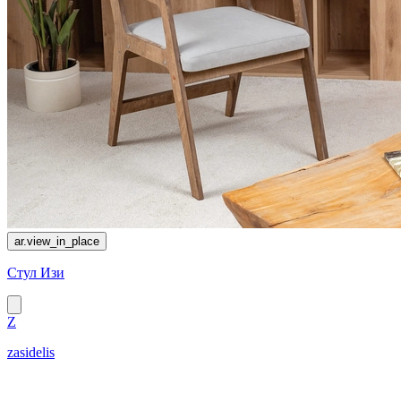
ar.view_in_place
Стул Изи
Z
zasidelis