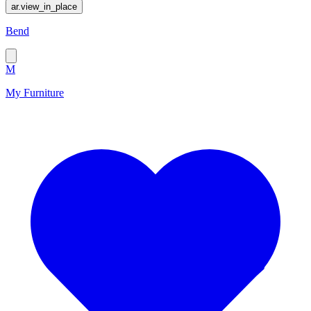
ar.view_in_place
Bend
M
My Furniture