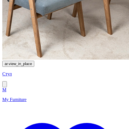
ar.view_in_place
Стул
M
My Furniture