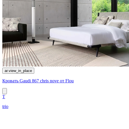
ar.view_in_place
Кровать Gaudi 867 chris nove от Flou
T
trio