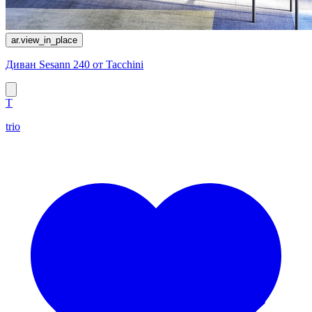
ar.view_in_place
Диван Sesann 240 от Tacchini
T
trio