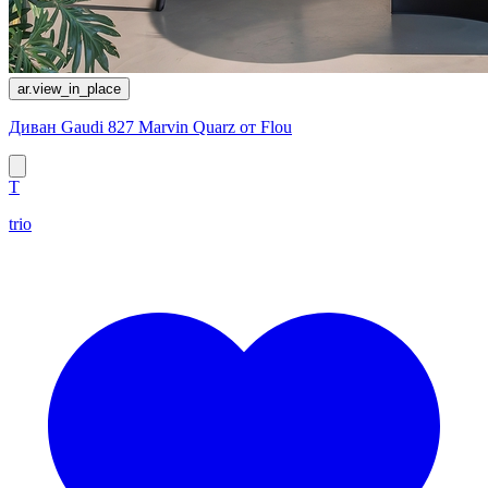
ar.view_in_place
Диван Gaudi 827 Marvin Quarz от Flou
T
trio