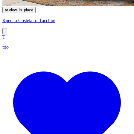
ar.view_in_place
Кресло Costela от Tacchini
T
trio