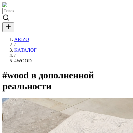
ARIZO
/
КАТАЛОГ
/
#
WOOD
#wood в дополненной
реальности