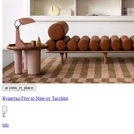
ar.view_in_place
Кушетка Five to Nine от Tacchini
T
trio