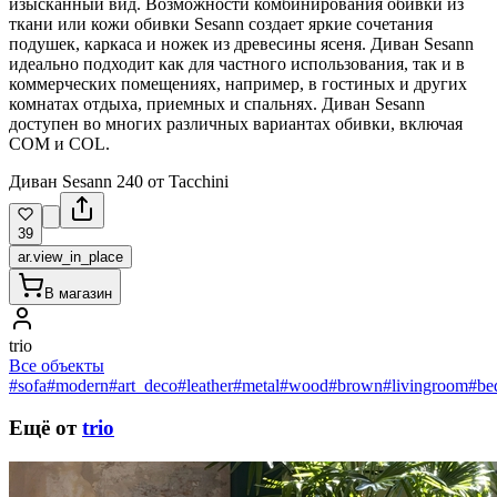
изысканный вид. Возможности комбинирования обивки из
ткани или кожи обивки Sesann создает яркие сочетания
подушек, каркаса и ножек из древесины ясеня. Диван Sesann
идеально подходит как для частного использования, так и в
коммерческих помещениях, например, в гостиных и других
комнатах отдыха, приемных и спальнях. Диван Sesann
доступен во многих различных вариантах обивки, включая
COM и COL.
Диван Sesann 240 от Tacchini
39
ar.view_in_place
В магазин
trio
Все объекты
#sofa
#modern
#art_deco
#leather
#metal
#wood
#brown
#livingroom
#be
Ещё от
trio