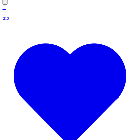
T
trio