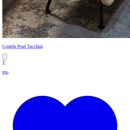
Costela Pouf Tacchini
T
trio