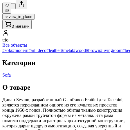
39
ar.view_in_place
В магазин
trio
Все объекты
#sofa
#modern
#art_deco
#leather
#metal
#wood
#brown
#livingroom
#be
Категории
Sofa
О товаре
Диван Sesann, разработанный Gianfranco Frattini для Tacchini,
является переизданием одного из его культовых проектов
конца 1950-х годов. Полностью обитая тканью конструкция
окружена рамой трубчатой формы из металла. Эта рама
помимо поддержки играет роль архитектурной конструкции,
которая дарит щедрую амортизацию, создавая уверенный и