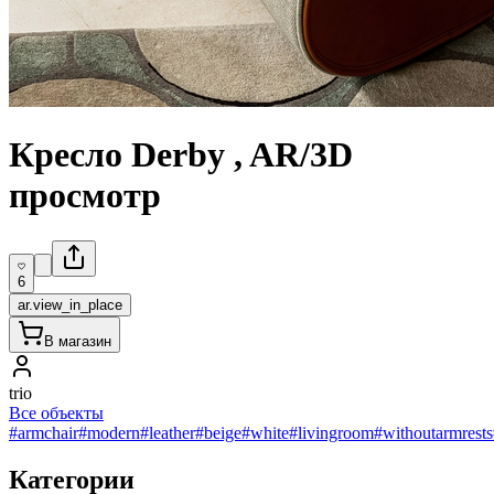
Кресло Derby , AR/3D
просмотр
6
ar.view_in_place
В магазин
trio
Все объекты
#armchair
#modern
#leather
#beige
#white
#livingroom
#withoutarmrests
Категории