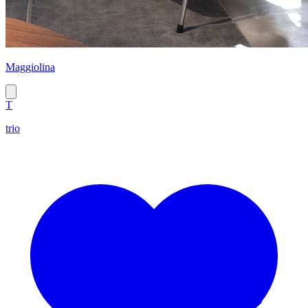
Maggiolina
T
trio