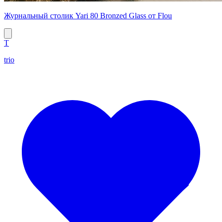
Журнальный столик Yari 80 Bronzed Glass от Flou
T
trio