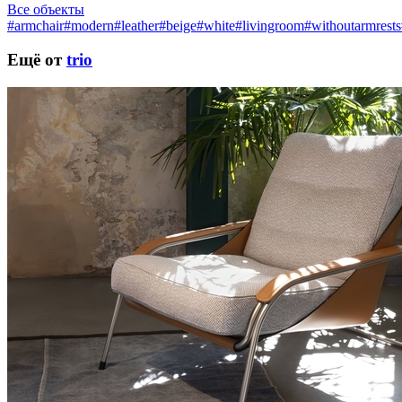
Все объекты
#armchair
#modern
#leather
#beige
#white
#livingroom
#withoutarmrests
Ещё от
trio