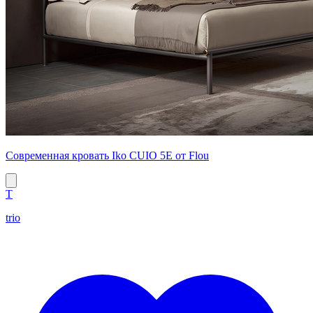
Современная кровать Iko CUIO 5E от Flou
T
trio