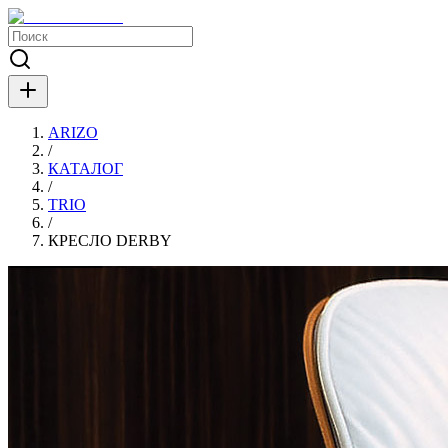
ARIZO
/
КАТАЛОГ
/
TRIO
/
КРЕСЛО DERBY