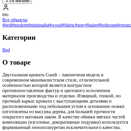
В магазин
trio
Все объекты
#bed
#modern
#minimalist
#wood
#fabric
#gray
#baige
#bedroom
#ergon
Категории
Bed
О товаре
Двуспальная кровать Gaudi – лаконичная модель в
современном минималистском стиле, отличительной
особенностью которой является контрастное
противопоставление фактур и цветового исполнения
материалов производства и отделки. Изящный, тонкий, но
прочный каркас кровати с выступающими деталями и
расположенными под небольшим углом к основанию ножки
изготовлены из массива дерева, для большей прочности
покрытого матовым лаком. В качестве обивки мягких частей
композиции (изголовье, декоративные подушки) используется
формованный пенополиуретан исключительного качества.