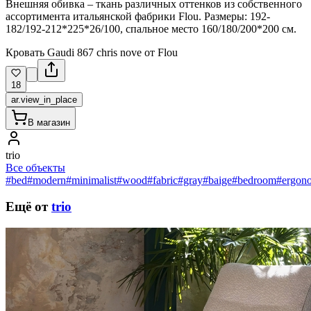
Внешняя обивка – ткань различных оттенков из собственного
ассортимента итальянской фабрики Flou. Размеры: 192-
182/192-212*225*26/100, спальное место 160/180/200*200 см.
Кровать Gaudi 867 chris nove от Flou
18
ar.view_in_place
В магазин
trio
Все объекты
#bed
#modern
#minimalist
#wood
#fabric
#gray
#baige
#bedroom
#ergon
Ещё от
trio