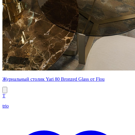
Журнальный столик Yari 80 Bronzed Glass от Flou
T
trio