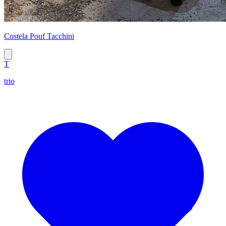
Costela Pouf Tacchini
T
trio