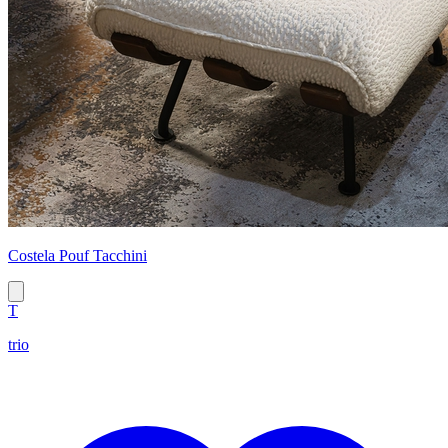
Costela Pouf Tacchini
T
trio