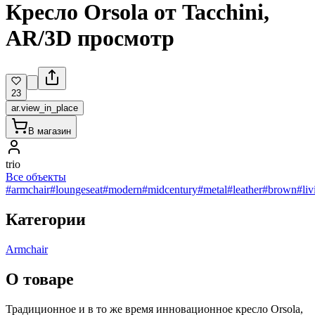
Кресло Orsola от Tacchini,
AR/3D просмотр
23
ar.view_in_place
В магазин
trio
Все объекты
#armchair
#loungeseat
#modern
#midcentury
#metal
#leather
#brown
#li
Категории
Armchair
О товаре
Традиционное и в то же время инновационное кресло Orsola,