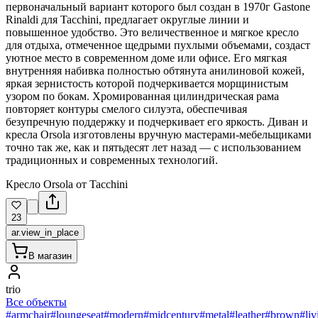
первоначальный вариант которого был создан в 1970г Gastone
Rinaldi для Tacchini, предлагает округлые линии и
повышенное удобство. Это величественное и мягкое кресло
для отдыха, отмеченное щедрыми пухлыми объемами, создаст
уютное место в современном доме или офисе. Его мягкая
внутренняя набивка полностью обтянута анилиновой кожей,
яркая зернистость которой подчеркивается морщинистым
узором по бокам. Хромированная цилиндрическая рама
повторяет контуры смелого силуэта, обеспечивая
безупречную поддержку и подчеркивает его яркость. Диван и
кресла Orsola изготовлены вручную мастерами-мебельщиками
точно так же, как и пятьдесят лет назад — с использованием
традиционных и современных технологий.
Кресло Orsola от Tacchini
23
ar.view_in_place
В магазин
trio
Все объекты
#armchair
#loungeseat
#modern
#midcentury
#metal
#leather
#brown
#li