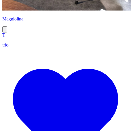
Maggiolina
T
trio