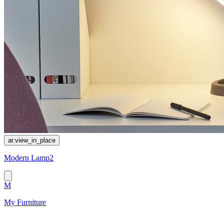
ar.view_in_place
Modern Lamp2
M
My Furniture