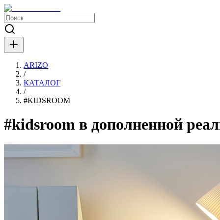
ARIZO
/
КАТАЛОГ
/
#
KIDSROOM
#kidsroom в дополненной реа