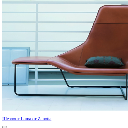
Шезлонг Lama от Zanotta