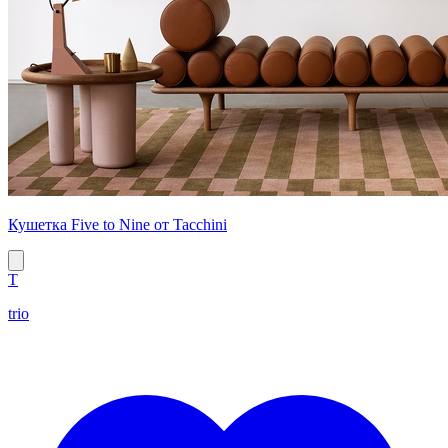
Кушетка Five to Nine от Tacchini
T
trio