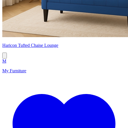
Hariсon Tufted Chaise Lounge
M
My Furniture