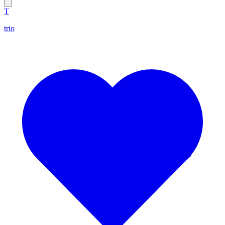
T
trio