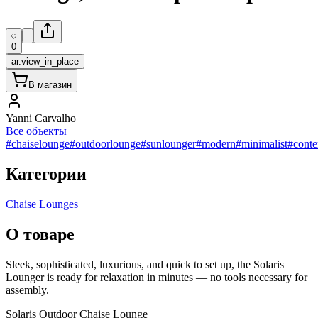
0
ar.view_in_place
В магазин
Yanni Carvalho
Все объекты
#chaiselounge
#outdoorlounge
#sunlounger
#modern
#minimalist
#cont
Категории
Chaise Lounges
О товаре
Sleek, sophisticated, luxurious, and quick to set up, the Solaris
Lounger is ready for relaxation in minutes — no tools necessary for
assembly.
Solaris Outdoor Chaise Lounge