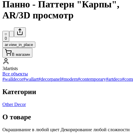
Панно - Паттерн "Карпы",
AR/3D просмотр
0
ar.view_in_place
В магазин
3dartists
Все объекты
#walldecor
#wallart
#decorpanel
#modern
#contemporary
#artdeco
#comp
Категории
Other Decor
О товаре
Окрашивание в любой цвет Декорирование любой сложности