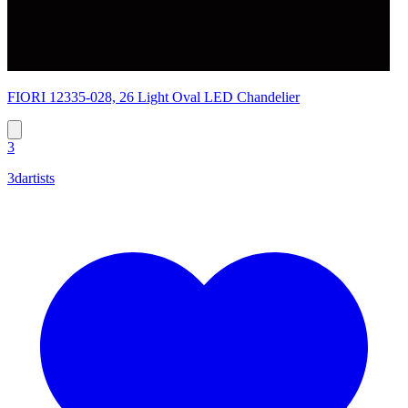
FIORI 12335-028, 26 Light Oval LED Chandelier
3
3dartists