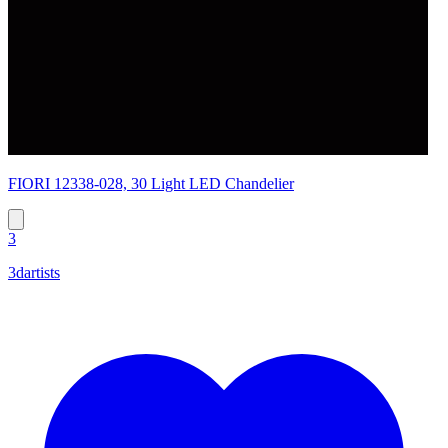
FIORI 12338-028, 30 Light LED Chandelier
3
3dartists