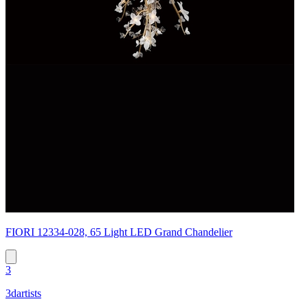
FIORI 12334-028, 65 Light LED Grand Chandelier
3
3dartists