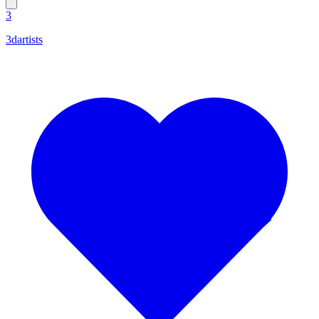
3
3dartists