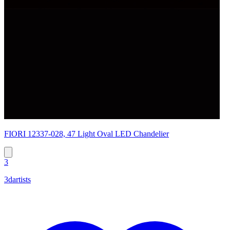
FIORI 12337-028, 47 Light Oval LED Chandelier
3
3dartists