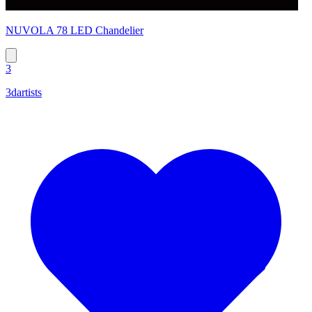
NUVOLA 78 LED Chandelier
3
3dartists