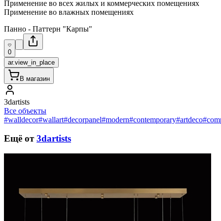
Применение во всех жилых и коммерческих помещениях
Применение во влажных помещениях
Панно - Паттерн "Карпы"
0
ar.view_in_place
В магазин
3dartists
Все объекты
#walldecor
#wallart
#decorpanel
#modern
#contemporary
#artdeco
#comp
Ещё от
3dartists