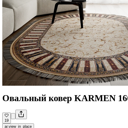
Овальный ковер KARMEN 160
19
ar.view_in_place