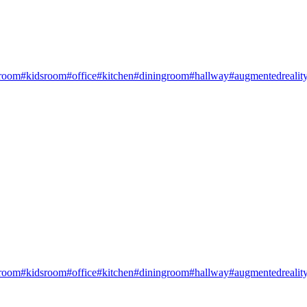
room
#kidsroom
#office
#kitchen
#diningroom
#hallway
#augmentedrealit
room
#kidsroom
#office
#kitchen
#diningroom
#hallway
#augmentedrealit