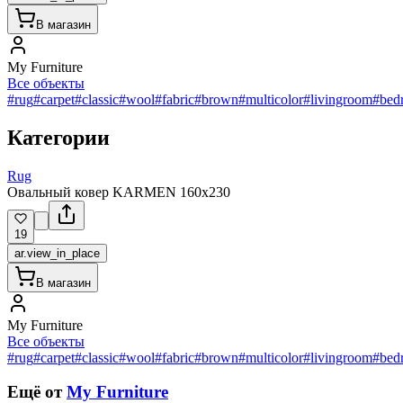
В магазин
My Furniture
Все объекты
#rug
#carpet
#classic
#wool
#fabric
#brown
#multicolor
#livingroom
#bed
Категории
Rug
Овальный ковер KARMEN 160x230
19
ar.view_in_place
В магазин
My Furniture
Все объекты
#rug
#carpet
#classic
#wool
#fabric
#brown
#multicolor
#livingroom
#bed
Ещё от
My Furniture