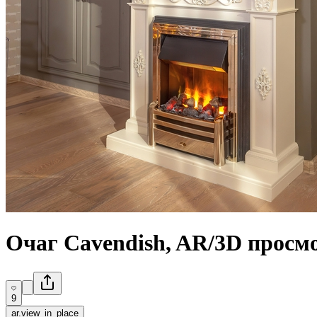
Очаг Cavendish, AR/3D просм
9
ar.view_in_place