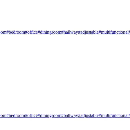
room
#bedroom
#office
#diningroom
#hallway
#adjustable
#multifunctional
room
#bedroom
#office
#diningroom
#hallway
#adjustable
#multifunctional