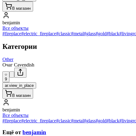
В магазин
benjamin
Все объекты
#fireplace
#electric_fireplace
#classic
#metal
#glass
#gold
#black
#living
Категории
Other
Очаг Cavendish
9
ar.view_in_place
В магазин
benjamin
Все объекты
#fireplace
#electric_fireplace
#classic
#metal
#glass
#gold
#black
#living
Ещё от
benjamin