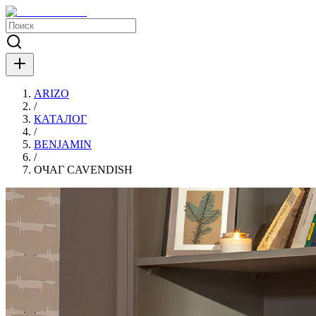
ARIZO
/
КАТАЛОГ
/
BENJAMIN
/
ОЧАГ CAVENDISH