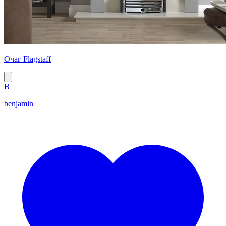
Очаг Flagstaff
B
benjamin