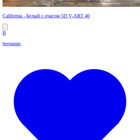
California - Белый с очагом 5D V-ART 40
B
benjamin