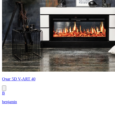
Очаг 5D V-ART 40
B
benjamin