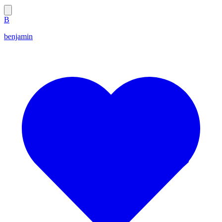
B
benjamin