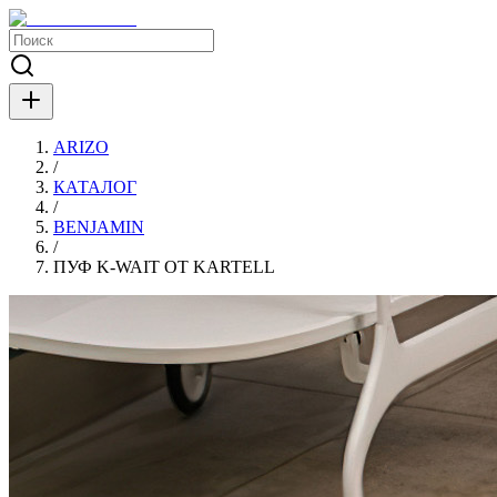
ARIZO
/
КАТАЛОГ
/
BENJAMIN
/
ПУФ K-WAIT ОТ KARTELL