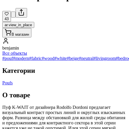
43
ar.view_in_place
В магазин
benjamin
Все объекты
#pouf
#modern
#fabric
#wood
#white
#beige
#neutral
#livingroom
#bedr
Категории
Poufs
О товаре
Пуф K-WAIT от дизайнера Rodolfo Dordoni предлагает
визуальный контраст простых линий и округлых изысканных
форм. Разница между обстановкой для жилой среды обитания
и предложениями для контрактного сектора в этой серии
кажется уже не такой ощутимой. Идея этой серии мягкой