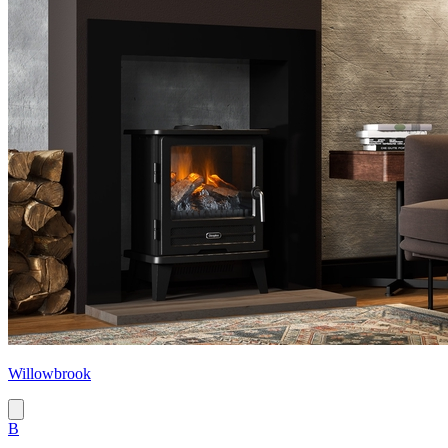
Willowbrook
B