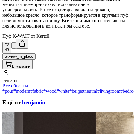
мебели от всемирно известного дизайнера —
универсальность. В нее входят два варианта дивана,
небольшое кресло, которое трансформируется в круглый пуф,
если демонтировать спинку. Все ткани имеют сертификаты
для использования в контрактном секторе.
Пуф K-WAIT от Kartell
43
ar.view_in_place
В магазин
benjamin
Все объекты
#pouf
#modern
#fabric
#wood
#white
#beige
#neutral
#livingroom
#bedr
Ещё от
benjamin