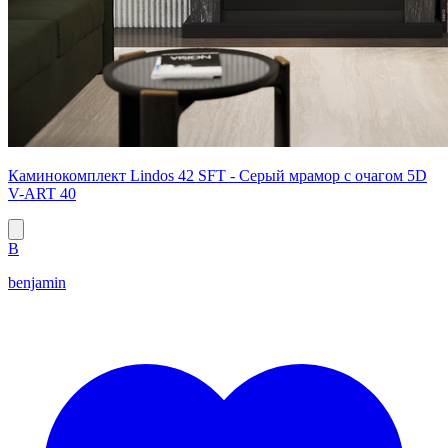
Каминокомплект Lindos 42 SFT - Серый мрамор с очагом 5D
V-ART 40
B
benjamin