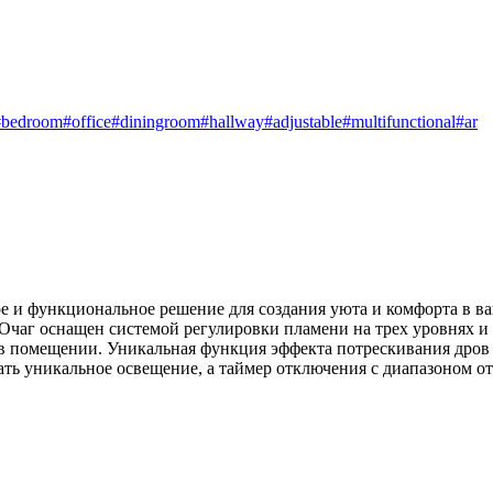
#bedroom
#office
#diningroom
#hallway
#adjustable
#multifunctional
#ar
ное и функциональное решение для создания уюта и комфорта в в
Очаг оснащен системой регулировки пламени на трех уровнях и 
 помещении. Уникальная функция эффекта потрескивания дров 
ть уникальное освещение, а таймер отключения с диапазоном от 