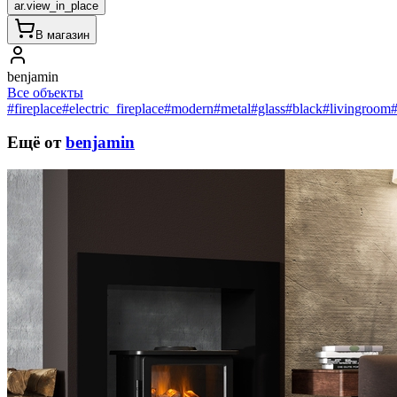
ar.view_in_place
В магазин
benjamin
Все объекты
#fireplace
#electric_fireplace
#modern
#metal
#glass
#black
#livingroom
Ещё от
benjamin