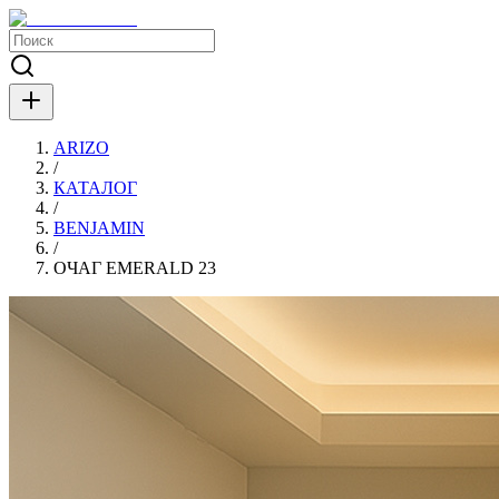
ARIZO
/
КАТАЛОГ
/
BENJAMIN
/
ОЧАГ EMERALD 23