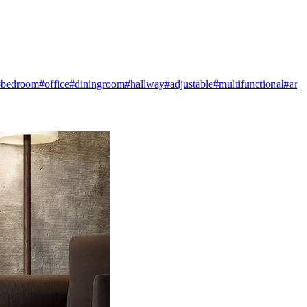
#bedroom
#office
#diningroom
#hallway
#adjustable
#multifunctional
#ar