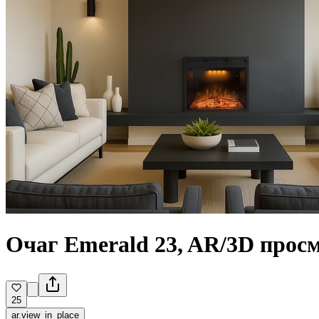
Очаг Emerald 23, AR/3D прос
25
ar.view_in_place