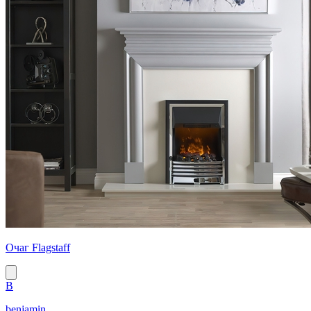
Очаг Flagstaff
B
benjamin