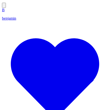
B
benjamin