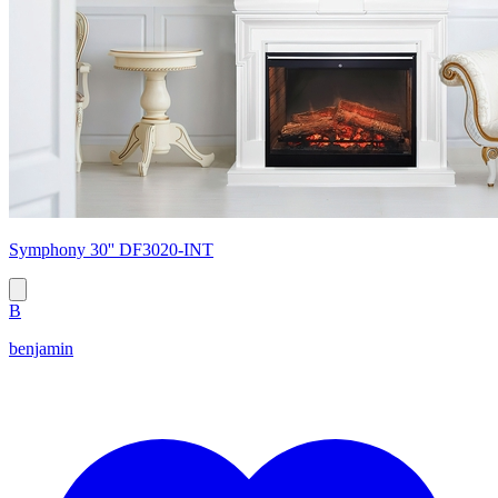
Symphony 30'' DF3020-INT
B
benjamin