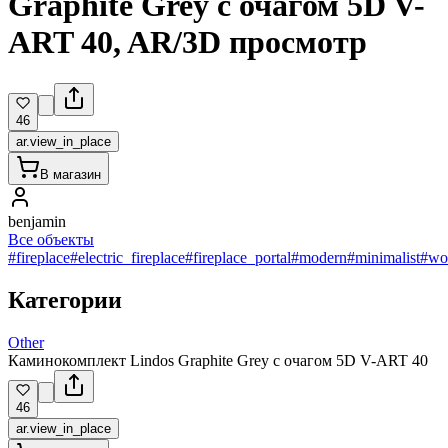
Graphite Grey с очагом 5D V-
ART 40, AR/3D просмотр
46
ar.view_in_place
В магазин
benjamin
Все объекты
#fireplace
#electric_fireplace
#fireplace_portal
#modern
#minimalist
#wo
Категории
Other
Каминокомплект Lindos Graphite Grey с очагом 5D V-ART 40
46
ar.view_in_place