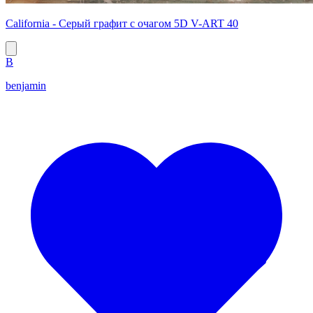
California - Серый графит с очагом 5D V-ART 40
B
benjamin