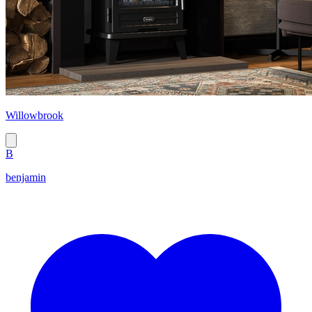
Willowbrook
B
benjamin