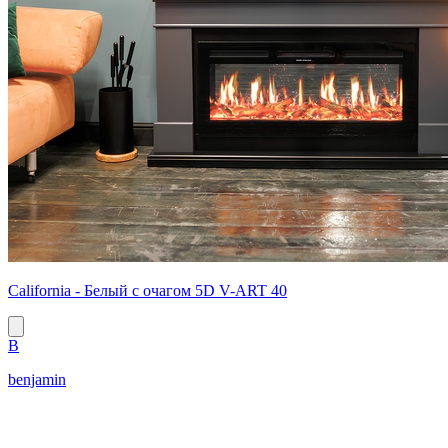
California - Белый с очагом 5D V-ART 40
B
benjamin