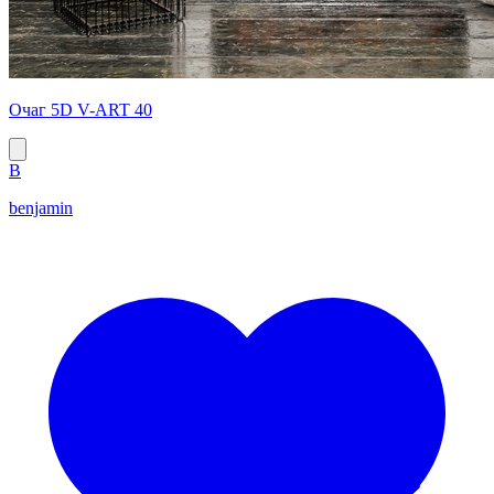
Очаг 5D V-ART 40
B
benjamin