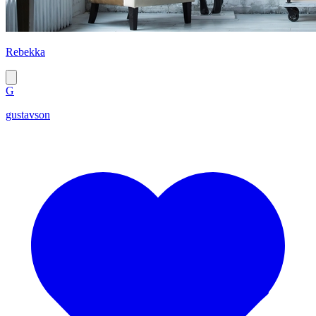
Rebekka
G
gustavson