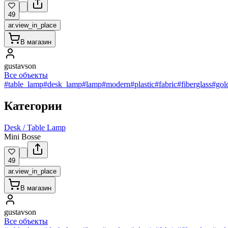
49
ar.view_in_place
В магазин
gustavson
Все объекты
#table_lamp
#desk_lamp
#lamp
#modern
#plastic
#fabric
#fiberglass
#gol
Категории
Desk / Table Lamp
Mini Bosse
49
ar.view_in_place
В магазин
gustavson
Все объекты