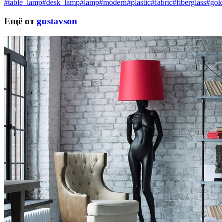
#table_lamp
#desk_lamp
#lamp
#modern
#plastic
#fabric
#fiberglass
#gol
Ещё от
gustavson