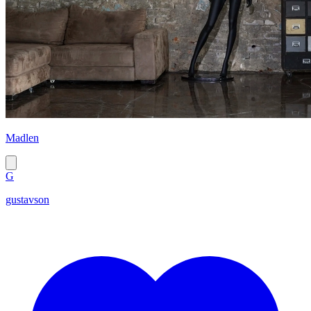
Madlen
G
gustavson