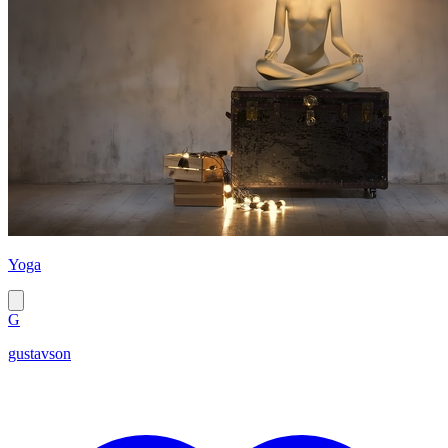
Yoga
G
gustavson