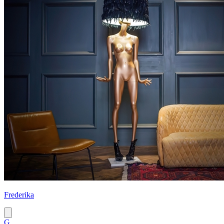
Frederika
G