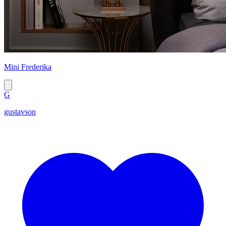
Mini Frederika
G
gustavson