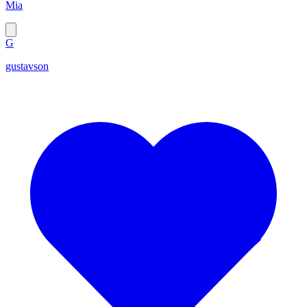
Mia
G
gustavson