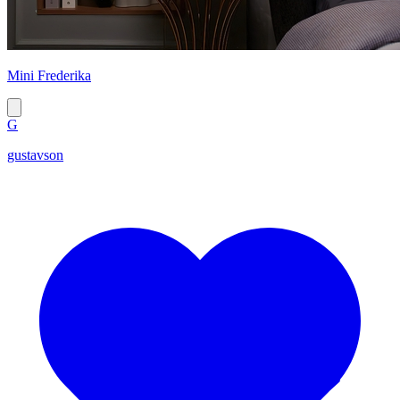
Mini Frederika
G
gustavson