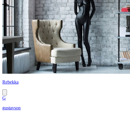
Rebekka
G
gustavson