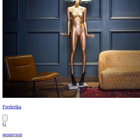
Frederika
G
gustavson