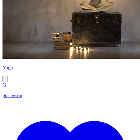
Yoga
G
gustavson