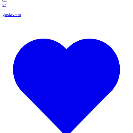
G
gustavson