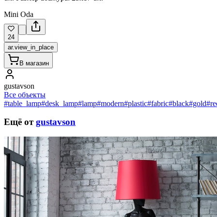
Mini Oda
24
ar.view_in_place
В магазин
gustavson
Все объекты
#table_lamp
#desk_lamp
#lamp
#modern
#plastic
#fabric
#black
#gold
#re
Ещё от
gustavson