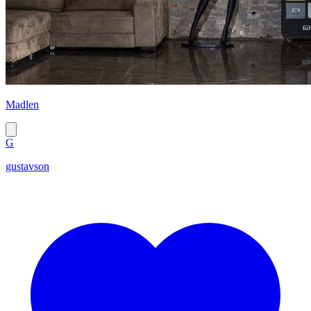
Madlen
G
gustavson