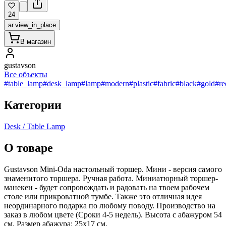
24
ar.view_in_place
В магазин
gustavson
Все объекты
#table_lamp
#desk_lamp
#lamp
#modern
#plastic
#fabric
#black
#gold
#re
Категории
Desk / Table Lamp
О товаре
Gustavson Mini-Oda настольный торшер. Мини - версия самого
знаменитого торшера. Ручная работа. Миниатюрный торшер-
манекен - будет сопровождать и радовать на твоем рабочем
столе или прикроватной тумбе. Также это отличная идея
неординарного подарка по любому поводу. Производство на
заказ в любом цвете (Сроки 4-5 недель). Высота с абажуром 54
см. Размер абажура: 25х17 см.