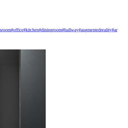
dsroom
#office
#kitchen
#diningroom
#hallway
#augmentedreality
#ar