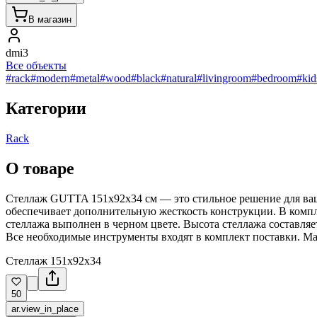
В магазин
dmi3
Все объекты
#rack
#modern
#metal
#wood
#black
#natural
#livingroom
#bedroom
#ki
Категории
Rack
О товаре
Стеллаж GUTTA 151х92х34 см — это стильное решение для вашег
обеспечивает дополнительную жесткость конструкции. В компл
стеллажа выполнен в черном цвете. Высота стеллажа составляе
Все необходимые инструменты входят в комплект поставки. Ма
Стеллаж 151x92x34
50
ar.view_in_place