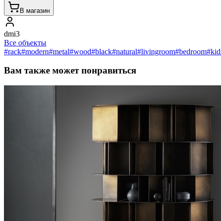
В магазин
dmi3
Все объекты
#rack
#modern
#metal
#wood
#black
#natural
#livingroom
#bedroom
#ki
Вам также может понравиться