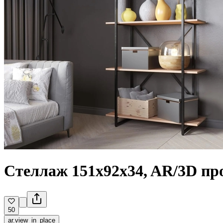
Стеллаж 151x92x34, AR/3D пр
50
ar.view_in_place