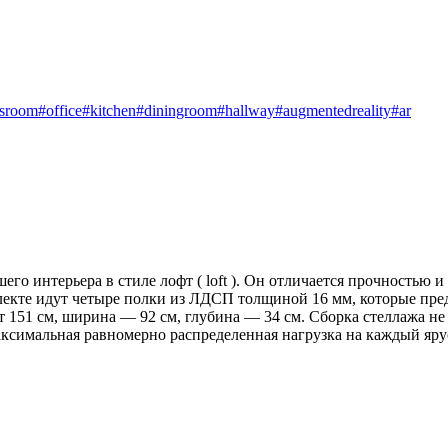
dsroom
#office
#kitchen
#diningroom
#hallway
#augmentedreality
#ar
о интерьера в стиле лофт ( loft ). Он отличается прочностью 
екте идут четыре полки из ЛДСП толщиной 16 мм, которые пред
т 151 см, ширина — 92 см, глубина — 34 см. Сборка стеллажа не
ксимальная равномерно распределенная нагрузка на каждый ярус