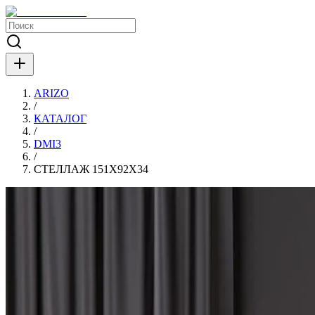
ARIZO
/
КАТАЛОГ
/
DMI3
/
СТЕЛЛАЖ 151X92X34