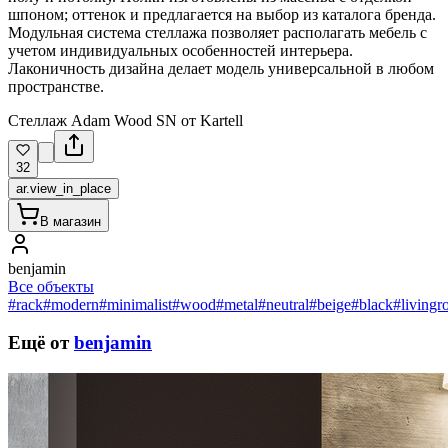
шпоном; оттенок и предлагается на выбор из каталога бренда.
Модульная система стеллажа позволяет располагать мебель с
учетом индивидуальных особенностей интерьера.
Лаконичность дизайна делает модель универсальной в любом
пространстве.
Стеллаж Adam Wood SN от Kartell
32
ar.view_in_place
В магазин
benjamin
Все объекты
#rack
#modern
#minimalist
#wood
#metal
#neutral
#beige
#black
#living
Ещё от
benjamin