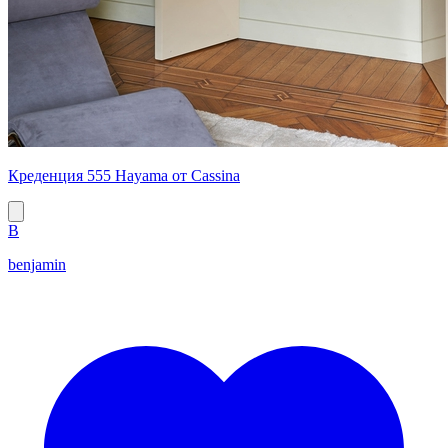
Креденция 555 Hayama от Cassina
B
benjamin