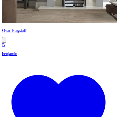
Очаг Flagstaff
B
benjamin