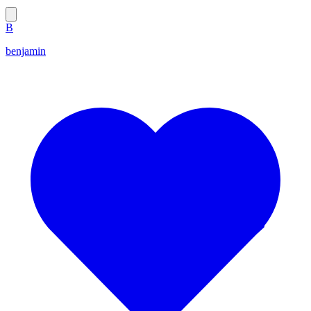
B
benjamin