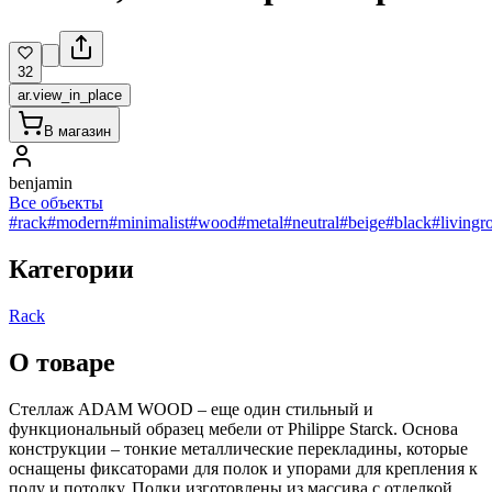
32
ar.view_in_place
В магазин
benjamin
Все объекты
#rack
#modern
#minimalist
#wood
#metal
#neutral
#beige
#black
#living
Категории
Rack
О товаре
Стеллаж ADAM WOOD – еще один стильный и
функциональный образец мебели от Philippe Starck. Основа
конструкции – тонкие металлические перекладины, которые
оснащены фиксаторами для полок и упорами для крепления к
полу и потолку. Полки изготовлены из массива с отделкой