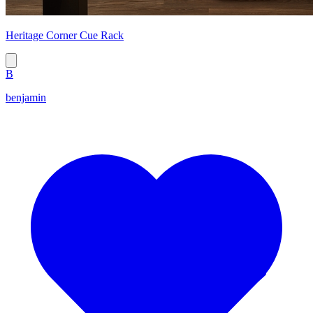
Heritage Corner Cue Rack
B
benjamin