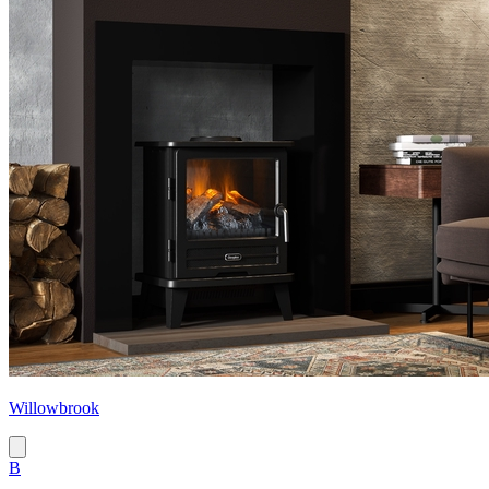
Willowbrook
B