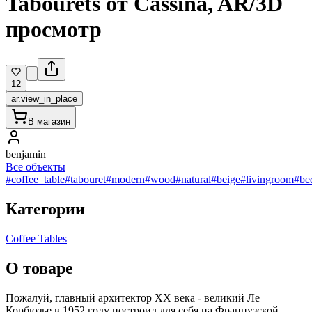
Tabourets от Cassina, AR/3D
просмотр
12
ar.view_in_place
В магазин
benjamin
Все объекты
#coffee_table
#tabouret
#modern
#wood
#natural
#beige
#livingroom
#be
Категории
Coffee Tables
О товаре
Пожалуй, главный архитектор XX века - великий Ле
Корбюзье в 1952 году построил для себя на Французской