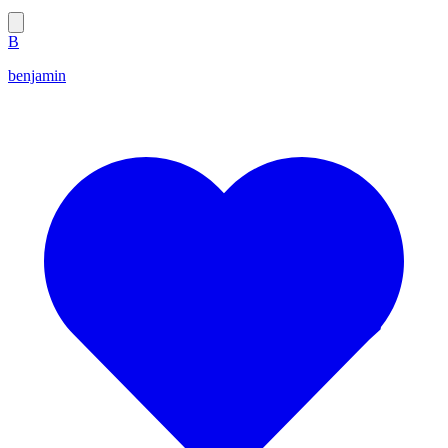
B
benjamin