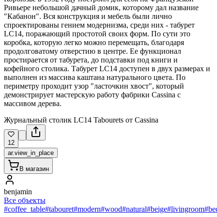
Ривьере небольшой дачный домик, которому дал название
"Кабанон". Вся конструкция и мебель были лично
спроектированы гением модернизма, среди них - табурет
LC14, поражающий простотой своих форм. По сути это
коробка, которую легко можно перемещать, благодаря
продолговатому отверстию в центре. Ее функционал
простирается от табурета, до подставки под книги и
кофейного столика. Табурет LC14 доступен в двух размерах и
выполнен из массива каштана натурального цвета. По
периметру проходит узор "ласточкин хвост", который
демонстрирует мастерскую работу фабрики Cassina с
массивом дерева.
Журнальный столик LC14 Tabourets от Cassina
12
ar.view_in_place
В магазин
benjamin
Все объекты
#coffee_table
#tabouret
#modern
#wood
#natural
#beige
#livingroom
#be