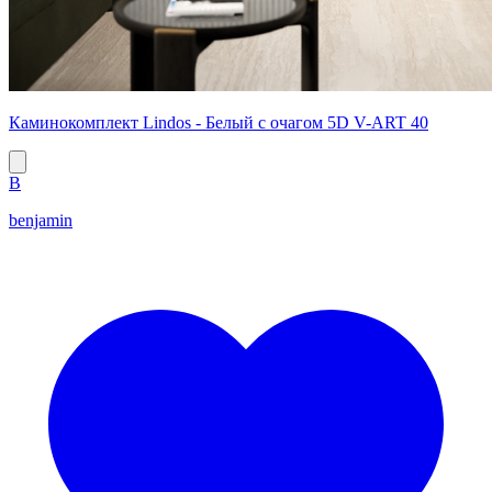
Каминокомплект Lindos - Белый с очагом 5D V-ART 40
B
benjamin