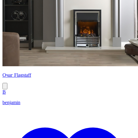
Очаг Flagstaff
B
benjamin