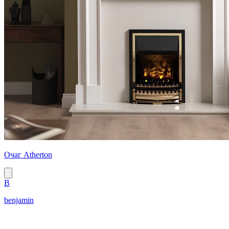
Очаг Atherton
B
benjamin