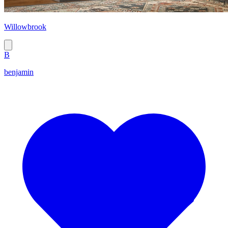
Willowbrook
B
benjamin