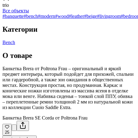
trio
Все объекты
#banquette
#bench
#modern
#wood
#leather
#beige
#livingroom
#bedroo
Категории
Bench
О товаре
Банкетка Brera от Poltrona Frau – оригинальный и яркий
предмет интерьера, который подойдет для прихожей, спальни
или гардеробной, а также зон ожидания в общественных
местах. Конструкция простая, но продуманная. Каркас и
конические ножки изготовлены из массива ясеня в отделке
мока или венге. Набивка сиденья – тонкой слой ППУ, обивка
– переплетенные ремни толщиной 2 мм из натуральной кожи
из коллекции Cuoio Saddle Extra.
Банкетка Brera SE Corda от Poltrona Frau
25