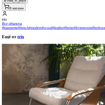
ar.view_in_place
В магазин
trio
Все объекты
#banquette
#bench
#modern
#wood
#leather
#beige
#livingroom
#bedroo
Ещё от
trio