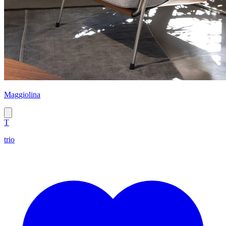
Maggiolina
T
trio