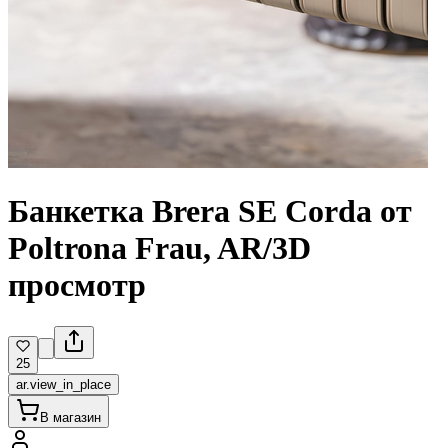
Банкетка Brera SE Corda от
Poltrona Frau, AR/3D
просмотр
25
ar.view_in_place
В магазин